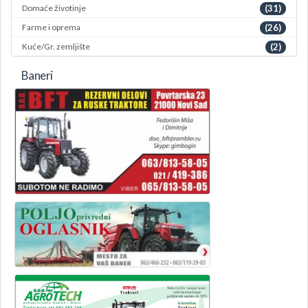
Domaće životinje
(31)
Farme i oprema
(26)
Kuće/Gr. zemljište
(2)
Baneri