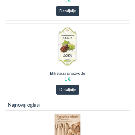
1 €
Detaljnije
Etikete za proizvode
1 €
Detaljnije
Najnoviji oglasi