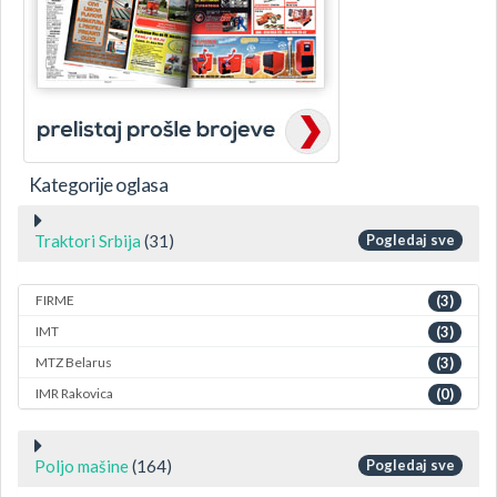
Kategorije oglasa
Traktori Srbija
(31)
Pogledaj sve
FIRME
(3)
IMT
(3)
MTZ Belarus
(3)
IMR Rakovica
(0)
Poljo mašine
(164)
Pogledaj sve