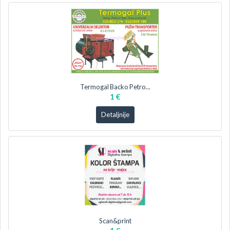
Termogal Backo Petro...
1 €
Detaljnije
Scan&print