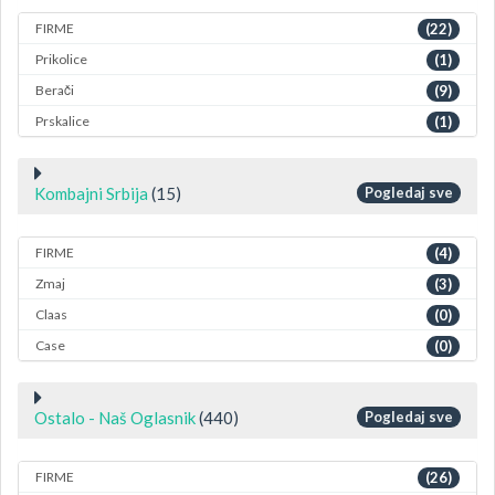
FIRME
(22)
Prikolice
(1)
Berači
(9)
Prskalice
(1)
Kombajni Srbija
(15)
Pogledaj sve
FIRME
(4)
Zmaj
(3)
Claas
(0)
Case
(0)
Ostalo - Naš Oglasnik
(440)
Pogledaj sve
FIRME
(26)