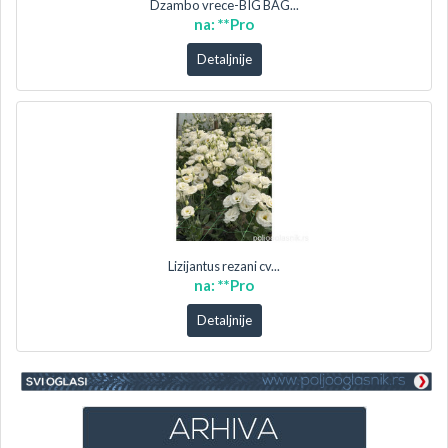
Dzambo vrece-BIG BAG...
na: **Pro
Detaljnije
Lizijantus rezani cv...
na: **Pro
Detaljnije