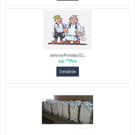
Jarici na Prodaju (O...
na: **Pro
Detaljnije