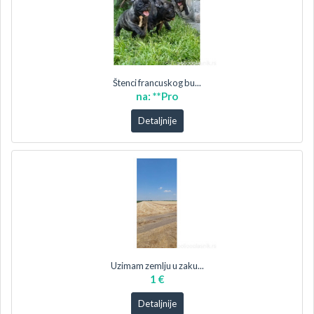
Štenci francuskog bu...
na: **Pro
Detaljnije
Uzimam zemlju u zaku...
1 €
Detaljnije