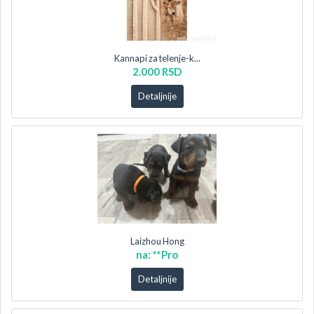
Kannapi za telenje-k...
2.000 RSD
Detaljnije
Laizhou Hong
na: **Pro
Detaljnije