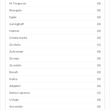
M. Ferguson
(0)
Bourgoin
(0)
Epple
(0)
Geringhoff
(0)
Holmer
(0)
Ostale marke
(0)
Za silažu
(1)
Za krompir
(0)
Za repu
(0)
Za ostalo
(0)
Berači
(0)
Kolica
(0)
Adapteri
(6)
Delovi i oprema
(1)
Usluge
(0)
Sve ostalo
(0)