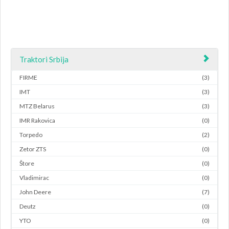
Traktori Srbija
FIRME
(3)
IMT
(3)
MTZ Belarus
(3)
IMR Rakovica
(0)
Torpedo
(2)
Zetor ZTS
(0)
Štore
(0)
Vladimirac
(0)
John Deere
(7)
Deutz
(0)
YTO
(0)