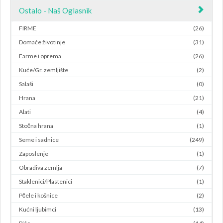
Ostalo - Naš Oglasnik
FIRME
(26)
Domaće životinje
(31)
Farme i oprema
(26)
Kuće/Gr. zemljište
(2)
Salaši
(0)
Hrana
(21)
Alati
(4)
Stočna hrana
(1)
Seme i sadnice
(249)
Zaposlenje
(1)
Obradiva zemlja
(7)
Staklenici/Plastenici
(1)
Pčele i košnice
(2)
Kućni ljubimci
(13)