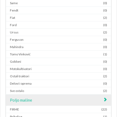
Same
(0)
Fendt
(0)
Fiat
(2)
Ford
(0)
Ursus
(2)
Ferguson
(0)
Mahindra
(0)
Tomo Vinković
(1)
Goldoni
(0)
Motokultivatori
(0)
Ostali traktori
(2)
Delovi i oprema
(0)
Sve ostalo
(2)
Poljo mašine
FIRME
(22)
Prikolice
(1)