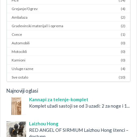
Piće
(14)
Grejanje/Ogrev
(4)
Ambalaza
(2)
Gradevinski materijal l i oprema
(2)
Cvece
(1)
Automobili
(0)
Motocikli
(0)
Kamioni
(0)
Usluge razne
(4)
Sve ostalo
(10)
Najnoviji oglasi
Kannapi za telenje-komplet
Komplet užadi sastoji se od 3 uzadi: 2 za noge i 1...
Laizhou Hong
RED ANGEL OF SIRMIUM Laizhou Hong štenci –
dostupn...