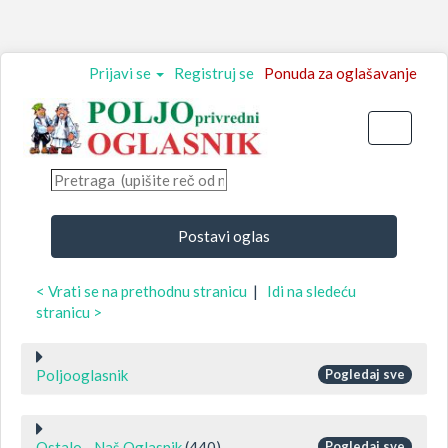
Prijavi se
Registruj se
Ponuda za oglašavanje
Toggle
navigati
Postavi oglas
< Vrati se na prethodnu stranicu
|
Idi na sledeću
stranicu >
Poljooglasnik
Pogledaj sve
Ostalo - Naš Oglasnik
(440)
Pogledaj sve