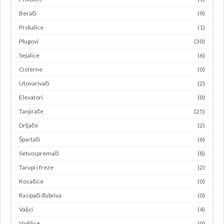
Berači
(9)
Prskalice
(1)
Plugovi
(30)
Sejalice
(6)
Cisterne
(0)
Utovarivači
(2)
Elevatori
(0)
Tanjirače
(25)
Drljače
(2)
Špartači
(6)
Setvospremači
(8)
Tarupi i freze
(2)
Kosačice
(0)
Rasipači đubriva
(0)
Valjci
(4)
Vadilice
(0)