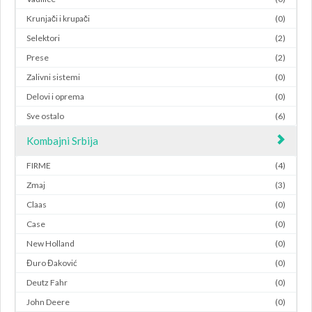
Krunjači i krupači
(0)
Selektori
(2)
Prese
(2)
Zalivni sistemi
(0)
Delovi i oprema
(0)
Sve ostalo
(6)
Kombajni Srbija
FIRME
(4)
Zmaj
(3)
Claas
(0)
Case
(0)
New Holland
(0)
Đuro Đaković
(0)
Deutz Fahr
(0)
John Deere
(0)