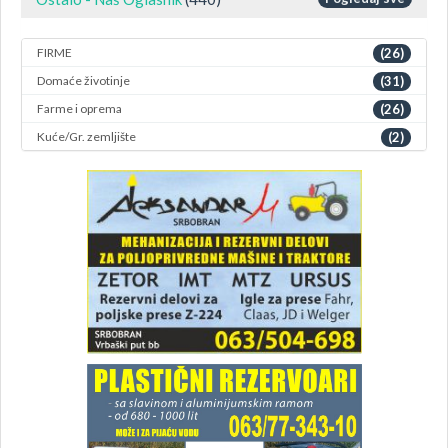
FIRME
(26)
Domaće životinje
(31)
Farme i oprema
(26)
Kuće/Gr. zemljište
(2)