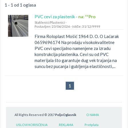
1 - 1 od 1 oglasa
PVC cevi za plastenik -
na: **Pro
Staklenici/Plastenici
-
Postavljen: 23/06/2026
-
Ističe: 31/12/9999
Firma Roloplast Mošić 1964 D. O. O Laćarak
0659696174 Na prodaju visokokvalitetne
PVC cevi specijalno namenjene za izradu
konstrukcija plastenika. Cevi su od PVC
materijala što garantuje dug vek trajanja na
suncu bez pucanja i gubljenja elastičnosti,...
1
All Rights Reserved © 2017
PoljoOglasnik
O NAMA
USLOVI KORISĆENJA
REKLAMA
Pretplata