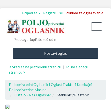
Prijavi se
Registruj se
Ponuda za oglašavanje
Toggle
navigati
Postavi oglas
< Vrati se na prethodnu stranicu
|
Idi na sledeću
stranicu >
Poljoprivredni Oglasnik I Oglasi Traktori Kombajni
Poljoprivredne Masine
Ostalo - Naš Oglasnik
Staklenici/Plastenici