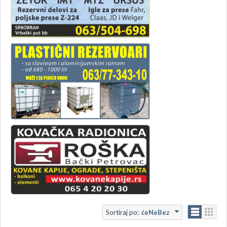
Sortiraj po:
ćeNeBez