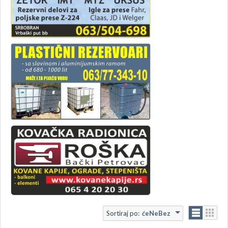
Sortiraj po:
ćeNeBez