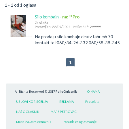
1 - 1 od 1 oglasa
Silo kombajn -
na: **Pro
Za silažu
-
Postavljen: 22/09/2024
-
Ističe: 31/12/9999
Na prodaju silo kombajn deutz fahr mh 70
kontakt tel:060/34-26-332 060/58-38-345
1
All Rights Reserved © 2017
PoljoOglasnik
O NAMA
USLOVI KORISĆENJA
REKLAMA
Pretplata
NAŠ OGLASNIK
MAPE PETROVAC
Mapa 2023/24 cenovnik
Ponuda za oglašavanje