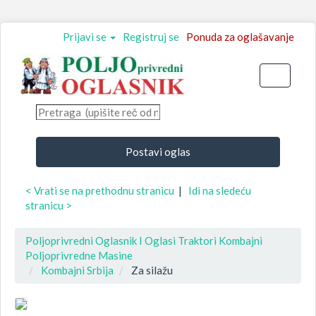
Prijavi se
Registruj se
Ponuda za oglašavanje
Toggle
navigati
Postavi oglas
< Vrati se na prethodnu stranicu
|
Idi na sledeću
stranicu >
Poljoprivredni Oglasnik I Oglasi Traktori Kombajni
Poljoprivredne Masine
Kombajni Srbija
Za silažu