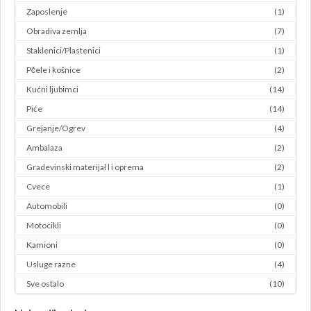
Zaposlenje
(1)
Obradiva zemlja
(7)
Staklenici/Plastenici
(1)
Pčele i košnice
(2)
Kućni ljubimci
(14)
Piće
(14)
Grejanje/Ogrev
(4)
Ambalaza
(2)
Gradevinski materijal l i oprema
(2)
Cvece
(1)
Automobili
(0)
Motocikli
(0)
Kamioni
(0)
Usluge razne
(4)
Sve ostalo
(10)