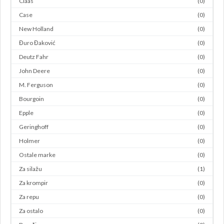
Claas
(0)
Case
(0)
New Holland
(0)
Đuro Đaković
(0)
Deutz Fahr
(0)
John Deere
(0)
M. Ferguson
(0)
Bourgoin
(0)
Epple
(0)
Geringhoff
(0)
Holmer
(0)
Ostale marke
(0)
Za silažu
(1)
Za krompir
(0)
Za repu
(0)
Za ostalo
(0)