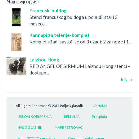
Najnoviji oglasi
Francuski buldog
Štenci francuskog buldoga u ponudi, stari 3
meseca...
Kannapi za telenje-komplet
Komplet užadi sastoji se od 3 uzadi: 2 za noge i 1...
Laizhou Hong
RED ANGEL OF SIRMIUM Laizhou Hong štenci –
dostupn...
Još →
All Rights Reserved © 2017
PoljoOglasnik
O NAMA
USLOVI KORISĆENJA
REKLAMA
Pretplata
NAŠ OGLASNIK
MAPE PETROVAC
Mapa 2023/24 cenovnik
Ponuda za oglašavanje