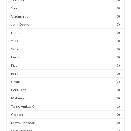
Štore
(0)
Vladimirac
(0)
John Deere
(7)
Deutz
(0)
YTO
(0)
Same
(0)
Fendt
(0)
Fiat
(2)
Ford
(0)
Ursus
(2)
Ferguson
(0)
Mahindra
(0)
Tomo Vinković
(1)
Goldoni
(0)
Motokultivatori
(0)
Ostali traktori
(2)