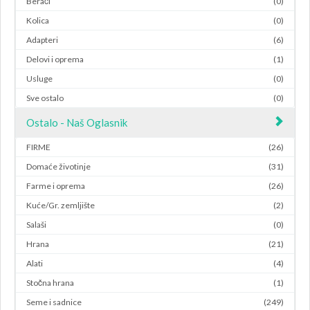
Berači
(0)
Kolica
(0)
Adapteri
(6)
Delovi i oprema
(1)
Usluge
(0)
Sve ostalo
(0)
Ostalo - Naš Oglasnik
FIRME
(26)
Domaće životinje
(31)
Farme i oprema
(26)
Kuće/Gr. zemljište
(2)
Salaši
(0)
Hrana
(21)
Alati
(4)
Stočna hrana
(1)
Seme i sadnice
(249)