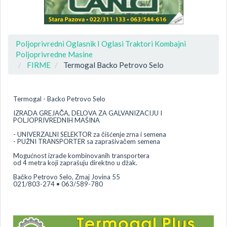
Poljoprivredni Oglasnik I Oglasi Traktori Kombajni
Poljoprivredne Masine
FIRME
Termogal Backo Petrovo Selo
Termogal - Backo Petrovo Selo
IZRADA GREJAČA, DELOVA ZA GALVANIZACIJU I
POLJOPRIVREDNIH MAŠINA
- UNIVERZALNI SELEKTOR za čišćenje zrna i semena
- PUŽNI TRANSPORTER sa zaprašivačem semena
Mogućnost izrade kombinovanih transportera
od 4 metra koji zaprašuju direktno u džak.
Bačko Petrovo Selo, Zmaj Jovina 55
021/803-274 • 063/589-780