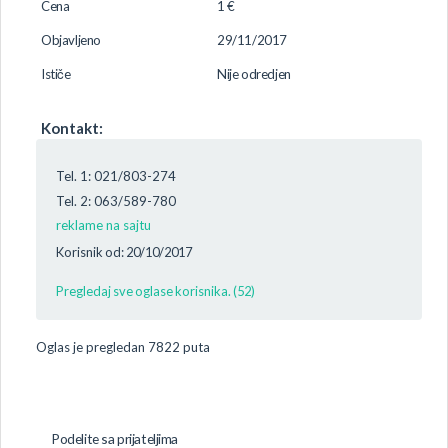
Cena
1 €
Objavljeno
29/11/2017
Ističe
Nije odredjen
Kontakt:
Tel. 1: 021/803-274
Tel. 2: 063/589-780
reklame na sajtu
Korisnik od: 20/10/2017
Pregledaj sve oglase korisnika. (52)
Oglas je pregledan 7822 puta
Podelite sa prijateljima