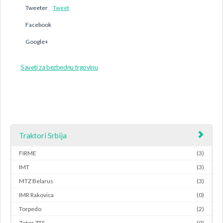
Tweeter
Tweet
Facebook
Google+
Saveti za bezbednu trgovinu
Traktori Srbija
FIRME
(3)
IMT
(3)
MTZ Belarus
(3)
IMR Rakovica
(0)
Torpedo
(2)
Zetor ZTS
(0)