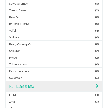
Setvospremači
(8)
Tarupi i freze
(2)
Kosačice
(0)
Rasipači đubriva
(0)
Valjci
(4)
Vadilice
(0)
Krunjači i krupači
(0)
Selektori
(2)
Prese
(2)
Zalivni sistemi
(0)
Delovi i oprema
(0)
Sve ostalo
(6)
Kombajni Srbija
FIRME
(4)
Zmaj
(3)