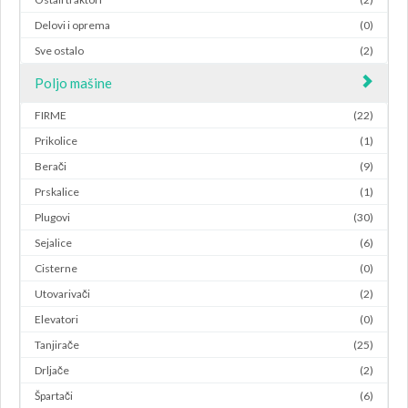
Delovi i oprema
(0)
Sve ostalo
(2)
Poljo mašine
FIRME
(22)
Prikolice
(1)
Berači
(9)
Prskalice
(1)
Plugovi
(30)
Sejalice
(6)
Cisterne
(0)
Utovarivači
(2)
Elevatori
(0)
Tanjirače
(25)
Drljače
(2)
Špartači
(6)