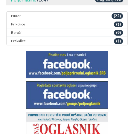
FIRME
(22)
Prikolice
(1)
Berači
(9)
Prskalice
(1)