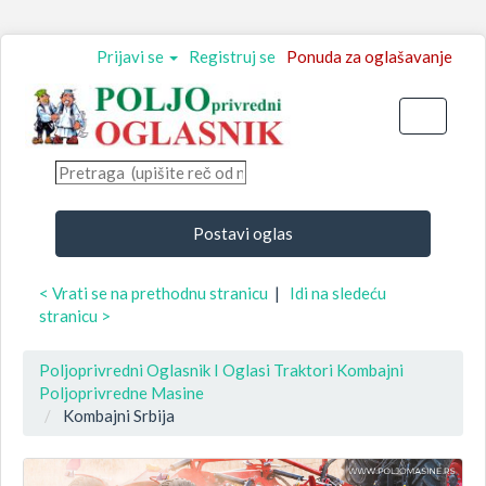
Prijavi se
Registruj se
Ponuda za oglašavanje
Toggle
navigati
Postavi oglas
< Vrati se na prethodnu stranicu
|
Idi na sledeću
stranicu >
Poljoprivredni Oglasnik I Oglasi Traktori Kombajni
Poljoprivredne Masine
Kombajni Srbija