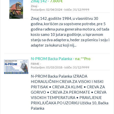
Zmaj 142 -
7.600 €
Zmaj
-
Postavljen: 02/04/2024
-
Ističe: 31/12/9999
Zmaj 142, godište 1984, u vlasništvu 30
godina, korišćen za sopstvene potrebe, pre 5
godina rađena puna generalna motora, od tada
kosio samo 10 jutara godišnje, u ispravnom
stanju sa dva adaptera, heder za pšenicu i soju i
adapter za kukuruz koji nij...
N-PROM Backa Palanka -
na: **Pro
FIRME
-
Postavljen: 01/03/2018
-
Ističe: 31/12/9999
N-PROM Backa Palanka IZRADA
HIDRAULIČNIH CREVA ZA VISOKI I NISKI
PRITISAK • CREVA ZA KLIME • CREVA ZA
GORIVO • CREVA ZA PEROMATE • CREVA
VISOKIH TEMPERATURA • PRAVLJENJE
PRIKLJUČAKA PO UZORKU Užička 10, Bačka
Palanka