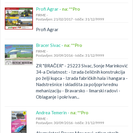
Profi Agrar -
na: **Pro
FIRME
-
Postavljen: 21/02/2017
-
Ističe: 31/12/9999
Profi Agrar
Bracer Sivac -
na: **Pro
FIRME
-
Postavljen: 30/09/2016
-
Ističe: 31/12/9999
ZR "BRAČER" - 25223 Sivac, Sonje Marinković
34-a Delatnost: - Izrada čeličnih konstrukcija
po želji kupca - Izrada fabričkih hala i hangara -
Nadstrešnice i skladišta za poljoprivrednu
mehanizaciju - Bravarsko - limarski radovi -
Oblaganje i pokrivan...
Andrea Temerin -
na: **Pro
FIRME
-
Postavljen: 30/09/2016
-
Ističe: 31/12/9999
Akumulatori Power Max novi, otkup starih