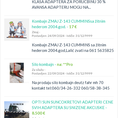
KLASA ADAPTERA ZA PORUCBINU 30 %
AVANSA ADAPTERU MOGU NA...
Kombajn ZMAJ Z-143 CUMMINSsa žitnim
hederom 2004.god. -
17 €
Zmaj
-
Postavljen: 24/09/2024
-
Ističe: 31/12/9999
Kombajn ZMAJ Z-143 CUMMINS sa žitnim
hederom 2004.god,Lalić zvati na 061 5635825
Silo kombajn -
na: **Pro
Za silažu
-
Postavljen: 22/09/2024
-
Ističe: 31/12/9999
Na prodaju silo kombajn deutz fahr mh 70
kontakt tel:060/34-26-332 060/58-38-345
OPTI SUN SUNCOKRETOVI ADAPTERI CENE
SVIH ADAPTERA SU SNIZENE AKCIJSKE -
8.500 €