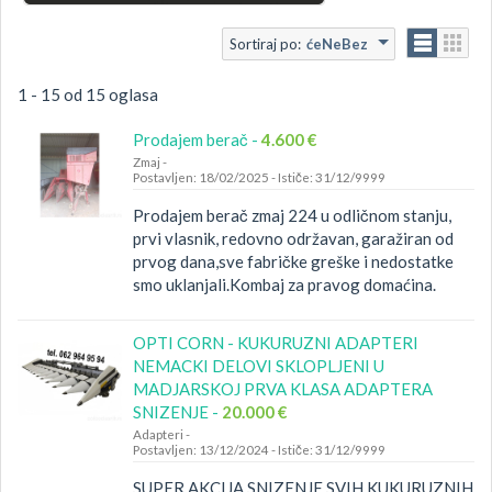
Sortiraj po:
ćeNeBez
1 - 15 od 15 oglasa
Prodajem berač -
4.600 €
Zmaj
-
Postavljen: 18/02/2025
-
Ističe: 31/12/9999
Prodajem berač zmaj 224 u odličnom stanju,
prvi vlasnik, redovno održavan, garažiran od
prvog dana,sve fabričke greške i nedostatke
smo uklanjali.Kombaj za pravog domaćina.
OPTI CORN - KUKURUZNI ADAPTERI
NEMACKI DELOVI SKLOPLJENI U
MADJARSKOJ PRVA KLASA ADAPTERA
SNIZENJE -
20.000 €
Adapteri
-
Postavljen: 13/12/2024
-
Ističe: 31/12/9999
SUPER AKCIJA SNIZENJE SVIH KUKURUZNIH