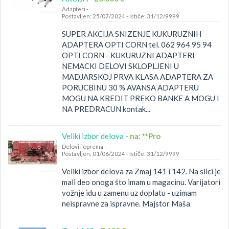
Adapteri
-
Postavljen: 25/07/2024
-
Ističe: 31/12/9999
SUPER AKCIJA SNIZENJE KUKURUZNIH
ADAPTERA OPTI CORN tel. 062 964 95 94
OPTI CORN - KUKURUZNI ADAPTERI
NEMACKI DELOVI SKLOPLJENI U
MADJARSKOJ PRVA KLASA ADAPTERA ZA
PORUCBINU 30 % AVANSA ADAPTERU
MOGU NA KREDIT PREKO BANKE A MOGU I
NA PREDRACUN kontak...
Veliki izbor delova -
na: **Pro
Delovi i oprema
-
Postavljen: 01/06/2024
-
Ističe: 31/12/9999
Veliki izbor delova za Zmaj 141 i 142. Na slici je
mali deo onoga što imam u magacinu. Varijatori
vožnje idu u zamenu uz doplatu - uzimam
neispravne za ispravne. Majstor Maša