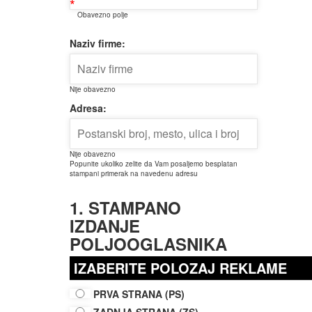
*
Obavezno polje
Naziv firme:
Nije obavezno
Adresa:
Nije obavezno
Popunite ukoliko zelite da Vam posaljemo besplatan
stampani primerak na navedenu adresu
1. STAMPANO
IZDANJE
POLJOOGLASNIKA
IZABERITE POLOZAJ REKLAME
PRVA STRANA (PS)