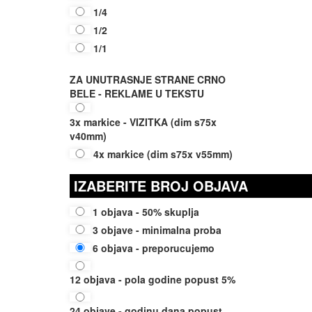
1/4
1/2
1/1
ZA UNUTRASNJE STRANE CRNO
BELE - REKLAME U TEKSTU
3x markice - VIZITKA (dim s75x
v40mm)
4x markice (dim s75x v55mm)
IZABERITE BROJ OBJAVA
1 objava - 50% skuplja
3 objave - minimalna proba
6 objava - preporucujemo
12 objava - pola godine popust 5%
24 objave - godinu dana popust