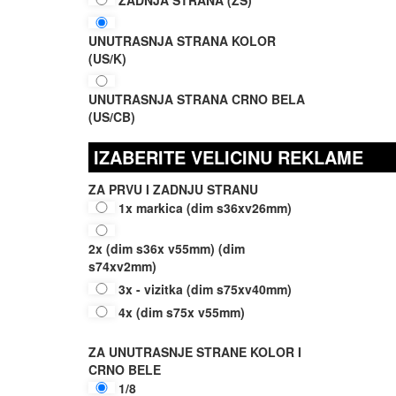
ZADNJA STRANA (ZS)
UNUTRASNJA STRANA KOLOR
(US/K)
UNUTRASNJA STRANA CRNO BELA
(US/CB)
IZABERITE VELICINU REKLAME
ZA PRVU I ZADNJU STRANU
1x markica (dim s36xv26mm)
2x (dim s36x v55mm) (dim
s74xv2mm)
3x - vizitka (dim s75xv40mm)
4x (dim s75x v55mm)
ZA UNUTRASNJE STRANE KOLOR I
CRNO BELE
1/8