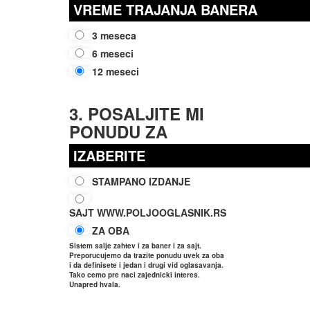
VREME TRAJANJA BANERA
3 meseca
6 meseci
12 meseci
3. POSALJITE MI
PONUDU ZA
IZABERITE
STAMPANO IZDANJE
SAJT WWW.POLJOOGLASNIK.RS
ZA OBA
Sistem salje zahtev i za baner i za sajt.
Preporucujemo da trazite ponudu uvek za oba
i da definisete i jedan i drugi vid oglasavanja.
Tako cemo pre naci zajednicki interes.
Unapred hvala.