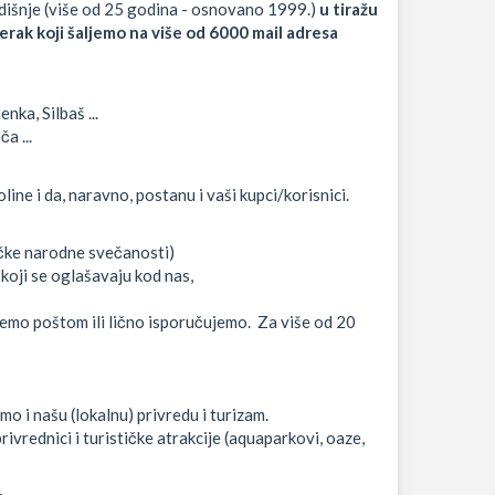
odišnje (više od 25 godina - osnovano 1999.)
u tiražu
erak koji šaljemo na više od 6000 mail adresa
ka, Silbaš ...
a ...
ne i da, naravno, postanu i vaši kupci/korisnici.
čke narodne svečanosti)
koji se oglašavaju kod nas,
jemo poštom ili lično isporučujemo. Za više od 20
 i našu (lokalnu) privredu i turizam.
ivrednici i turističke atrakcije (aquaparkovi, oaze,