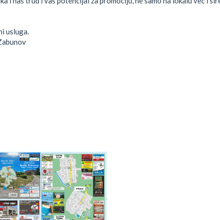
ka i naš trud i vaš potencijal za promociju, ne samo na lokalu već i šir
ni usluga.
abunov