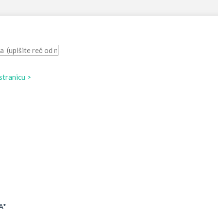
 stranicu >
A*