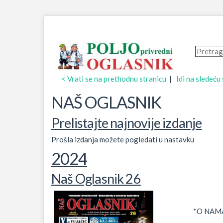
< Vrati se na prethodnu stranicu
|
Idi na sledeću
NAŠ OGLASNIK
Prelistajte najnovije izdanje
Prošla izdanja možete pogledati u nastavku
2024
Naš Oglasnik 26
*O NAM