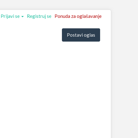
Prijavi se
Registruj se
Ponuda za oglašavanje
Postavi oglas