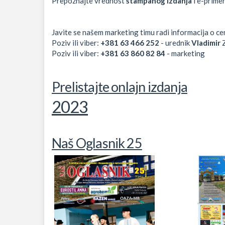
Prepoznajte vrednost
štampanog izdanja
i e-primer
Javite se našem marketing timu radi informacija o ce
Poziv ili viber:
+381 63 466 252
- urednik
Vladimir
Z
Poziv ili viber:
+381 63 860 82 84
- marketing
Prelistajte onlajn izdanja
2023
Naš Oglasnik 25