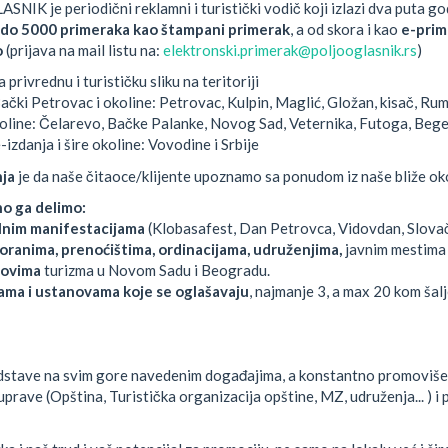
NIK je periodični reklamni i turistički vodič koji izlazi dva puta g
do 5000 primeraka kao štampani primerak
, a od skora i kao
e-prim
o
(prijava na mail listu na:
elektronski.primerak@poljooglasnik.rs
)
privrednu i turističku sliku na teritoriji
ački Petrovac i okoline: Petrovac, Kulpin, Maglić, Gložan, kisač, Rumen
koline: Čelarevo, Bačke Palanke, Novog Sad, Veternika, Futoga, Begeč
-izdanja i šire okoline: Vovodine i Srbije
nja
je da naše čitaoce/klijente upoznamo sa ponudom iz naše bliže okoli
o ga delimo:
alnim manifestacijama
(Klobasafest, Dan Petrovca, Vidovdan, Slova
oranima, prenoćištima, ordinacijama, udruženjima,
javnim mestima 
movima
turizma u Novom Sadu i Beogradu.
ama i ustanovama koje se oglašavaju
, najmanje 3, a max 20 kom šal
edstave na svim gore navedenim događajima, a konstantno promovišemo
ve (Opština, Turistička organizacija opštine, MZ, udruženja... ) i pr