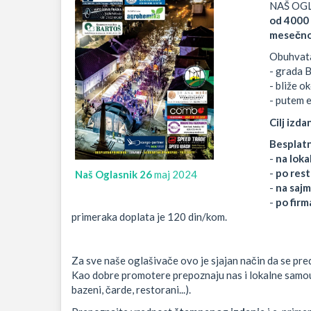
NAŠ OGLAS
od 4000 
mesečn
Obuhvata 
- grada B
- bliže o
- putem e
Cilj izda
Besplatn
-
na lok
-
po rest
Naš Oglasnik 26
maj 2024
-
na saj
-
po firm
primeraka doplata je 120 din/kom.
Za sve naše oglašivače ovo je sjajan način da se pr
Kao dobre promotere prepoznaju nas i lokalne samoupra
bazeni, čarde, restorani...).