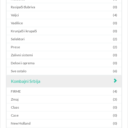
Rasipači đubriva
(0)
Valjci
(4)
Vadilice
(0)
Krunjači i krupači
(0)
Selektori
(2)
Prese
(2)
Zalivni sistemi
(0)
Delovi i oprema
(0)
Sve ostalo
(6)
Kombajni Srbija
FIRME
(4)
Zmaj
(3)
Claas
(0)
Case
(0)
New Holland
(0)