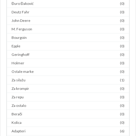
Đuro Đaković
(0)
Deutz Fahr
(0)
John Deere
(0)
M. Ferguson
(0)
Bourgoin
(0)
Epple
(0)
Geringhoff
(0)
Holmer
(0)
Ostale marke
(0)
Za silažu
(1)
Za krompir
(0)
Za repu
(0)
Za ostalo
(0)
Berači
(0)
Kolica
(0)
Adapteri
(6)