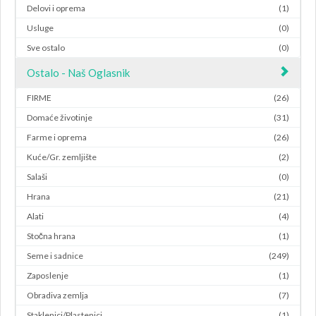
Delovi i oprema
(1)
Usluge
(0)
Sve ostalo
(0)
Ostalo - Naš Oglasnik
FIRME
(26)
Domaće životinje
(31)
Farme i oprema
(26)
Kuće/Gr. zemljište
(2)
Salaši
(0)
Hrana
(21)
Alati
(4)
Stočna hrana
(1)
Seme i sadnice
(249)
Zaposlenje
(1)
Obradiva zemlja
(7)
Staklenici/Plastenici
(1)