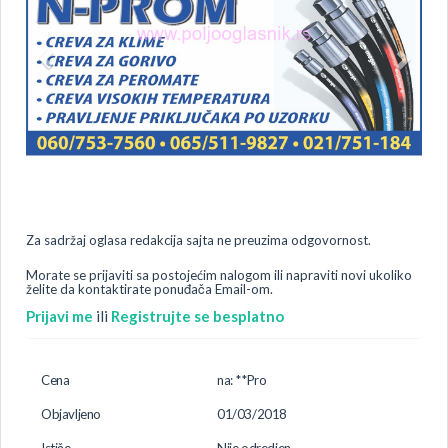
Za sadržaj oglasa redakcija sajta ne preuzima odgovornost.
Morate se prijaviti sa postojećim nalogom ili napraviti novi ukoliko
želite da kontaktirate ponuđača Email-om.
Prijavi me
ili
Registrujte se besplatno
Cena
na: **Pro
Objavljeno
01/03/2018
Ističe
Nije odredjen