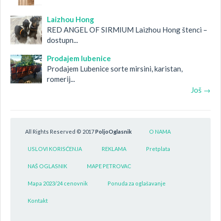
Laizhou Hong
RED ANGEL OF SIRMIUM Laizhou Hong štenci –
dostupn...
Prodajem lubenice
Prodajem Lubenice sorte mirsini, karistan,
romerij...
Još →
All Rights Reserved © 2017
PoljoOglasnik
O NAMA
USLOVI KORISĆENJA
REKLAMA
Pretplata
NAŠ OGLASNIK
MAPE PETROVAC
Mapa 2023/24 cenovnik
Ponuda za oglašavanje
Kontakt