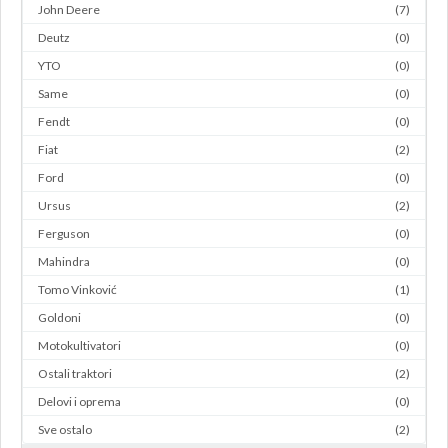
John Deere
(7)
Deutz
(0)
YTO
(0)
Same
(0)
Fendt
(0)
Fiat
(2)
Ford
(0)
Ursus
(2)
Ferguson
(0)
Mahindra
(0)
Tomo Vinković
(1)
Goldoni
(0)
Motokultivatori
(0)
Ostali traktori
(2)
Delovi i oprema
(0)
Sve ostalo
(2)