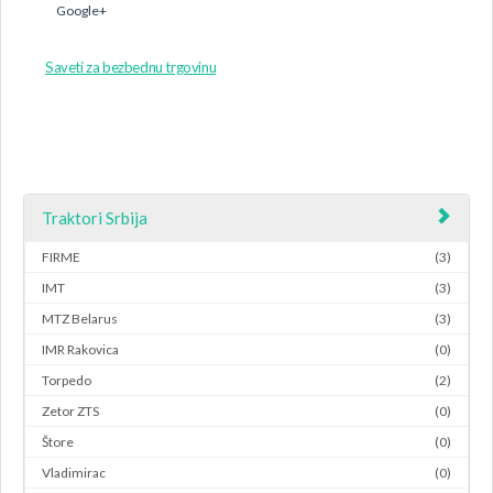
Google+
Saveti za bezbednu trgovinu
Traktori Srbija
FIRME
(3)
IMT
(3)
MTZ Belarus
(3)
IMR Rakovica
(0)
Torpedo
(2)
Zetor ZTS
(0)
Štore
(0)
Vladimirac
(0)