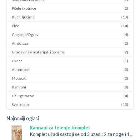
Pčele i košnice
(2)
Kućni ljubimci
(13)
Piće
(14)
Grejanje/Ogrev
(4)
Ambalaza
(2)
Gradevinski materijal l i oprema
(2)
Cvece
(1)
Automobili
(0)
Motocikli
(0)
Kamioni
(0)
Usluge razne
(4)
Sve ostalo
(10)
Najnoviji oglasi
Kannapi za telenje-komplet
Komplet užadi sastoji se od 3 uzadi: 2 za noge i 1...