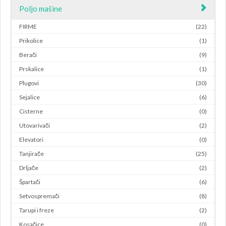
Poljo mašine
FIRME
(22)
Prikolice
(1)
Berači
(9)
Prskalice
(1)
Plugovi
(30)
Sejalice
(6)
Cisterne
(0)
Utovarivači
(2)
Elevatori
(0)
Tanjirače
(25)
Drljače
(2)
Špartači
(6)
Setvospremači
(8)
Tarupi i freze
(2)
Kosačice
(0)