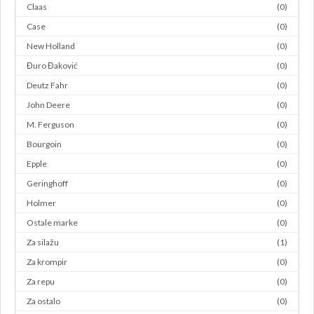
Claas
(0)
Case
(0)
New Holland
(0)
Đuro Đaković
(0)
Deutz Fahr
(0)
John Deere
(0)
M. Ferguson
(0)
Bourgoin
(0)
Epple
(0)
Geringhoff
(0)
Holmer
(0)
Ostale marke
(0)
Za silažu
(1)
Za krompir
(0)
Za repu
(0)
Za ostalo
(0)