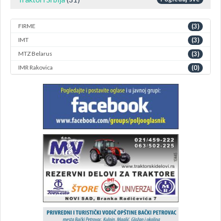
FIRME
(3)
IMT
(3)
MTZ Belarus
(3)
IMR Rakovica
(0)