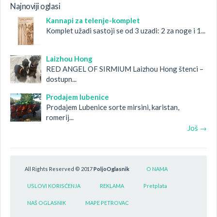
Najnoviji oglasi
Kannapi za telenje-komplet
Komplet užadi sastoji se od 3 uzadi: 2 za noge i 1...
Laizhou Hong
RED ANGEL OF SIRMIUM Laizhou Hong štenci –
dostupn...
Prodajem lubenice
Prodajem Lubenice sorte mirsini, karistan,
romerij...
Još →
All Rights Reserved © 2017
PoljoOglasnik
O NAMA
USLOVI KORISĆENJA
REKLAMA
Pretplata
NAŠ OGLASNIK
MAPE PETROVAC