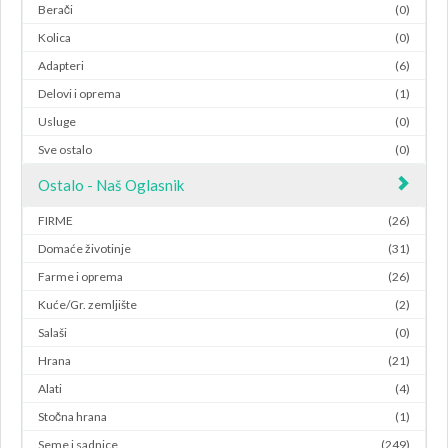
Berači
(0)
Kolica
(0)
Adapteri
(6)
Delovi i oprema
(1)
Usluge
(0)
Sve ostalo
(0)
Ostalo - Naš Oglasnik
FIRME
(26)
Domaće životinje
(31)
Farme i oprema
(26)
Kuće/Gr. zemljište
(2)
Salaši
(0)
Hrana
(21)
Alati
(4)
Stočna hrana
(1)
Seme i sadnice
(249)