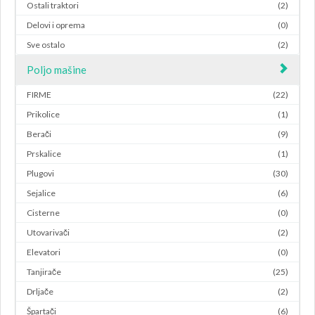
Ostali traktori
(2)
Delovi i oprema
(0)
Sve ostalo
(2)
Poljo mašine
FIRME
(22)
Prikolice
(1)
Berači
(9)
Prskalice
(1)
Plugovi
(30)
Sejalice
(6)
Cisterne
(0)
Utovarivači
(2)
Elevatori
(0)
Tanjirače
(25)
Drljače
(2)
Špartači
(6)