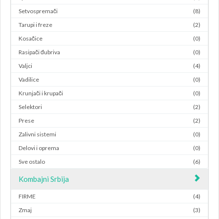
Setvospremači
(8)
Tarupi i freze
(2)
Kosačice
(0)
Rasipači đubriva
(0)
Valjci
(4)
Vadilice
(0)
Krunjači i krupači
(0)
Selektori
(2)
Prese
(2)
Zalivni sistemi
(0)
Delovi i oprema
(0)
Sve ostalo
(6)
Kombajni Srbija
FIRME
(4)
Zmaj
(3)