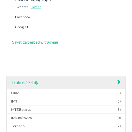
Tweeter
Tweet
Facebook
Google+
Saveti za bezbednu trgovinu
Traktori Srbija
FIRME
(3)
IMT
(3)
MTZ Belarus
(3)
IMR Rakovica
(0)
Torpedo
(2)