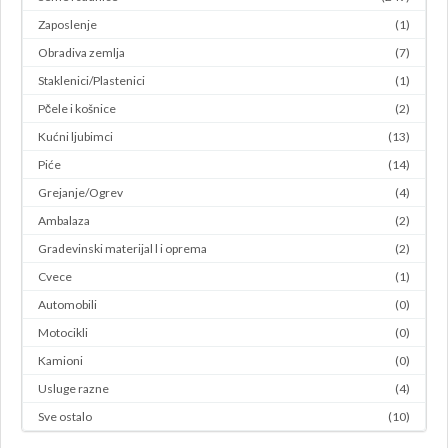
Zaposlenje
(1)
Obradiva zemlja
(7)
Staklenici/Plastenici
(1)
Pčele i košnice
(2)
Kućni ljubimci
(13)
Piće
(14)
Grejanje/Ogrev
(4)
Ambalaza
(2)
Gradevinski materijal l i oprema
(2)
Cvece
(1)
Automobili
(0)
Motocikli
(0)
Kamioni
(0)
Usluge razne
(4)
Sve ostalo
(10)