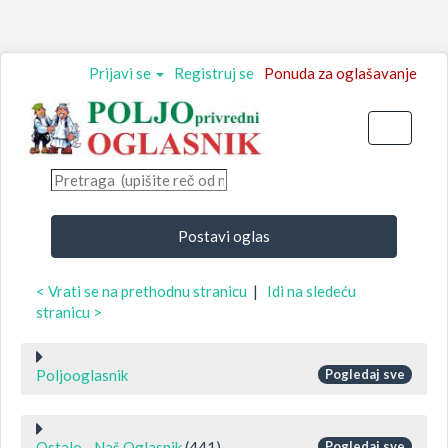
Prijavi se
Registruj se
Ponuda za oglašavanje
Toggle
navigati
Postavi oglas
< Vrati se na prethodnu stranicu
|
Idi na sledeću
stranicu >
Poljooglasnik
Pogledaj sve
Ostalo - Naš Oglasnik
(441)
Pogledaj sve