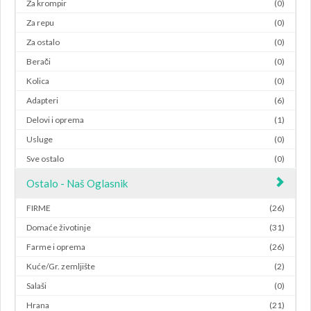
Za krompir
(0)
Za repu
(0)
Za ostalo
(0)
Berači
(0)
Kolica
(0)
Adapteri
(6)
Delovi i oprema
(1)
Usluge
(0)
Sve ostalo
(0)
Ostalo - Naš Oglasnik
FIRME
(26)
Domaće životinje
(31)
Farme i oprema
(26)
Kuće/Gr. zemljište
(2)
Salaši
(0)
Hrana
(21)