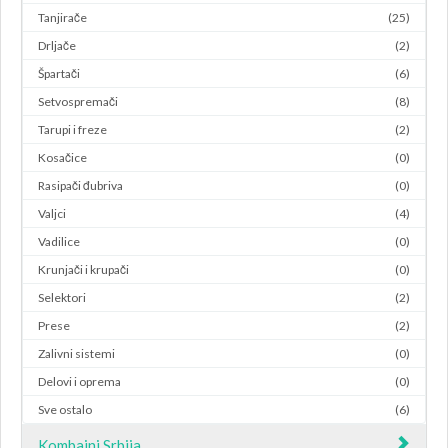
Tanjirače
(25)
Drljače
(2)
Špartači
(6)
Setvospremači
(8)
Tarupi i freze
(2)
Kosačice
(0)
Rasipači đubriva
(0)
Valjci
(4)
Vadilice
(0)
Krunjači i krupači
(0)
Selektori
(2)
Prese
(2)
Zalivni sistemi
(0)
Delovi i oprema
(0)
Sve ostalo
(6)
Kombajni Srbija