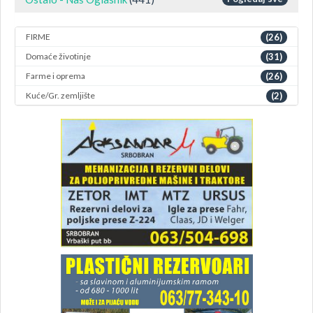
FIRME
(26)
Domaće životinje
(31)
Farme i oprema
(26)
Kuće/Gr. zemljište
(2)