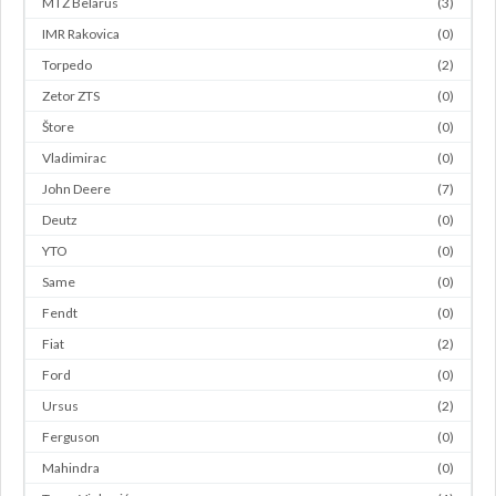
MTZ Belarus
(3)
IMR Rakovica
(0)
Torpedo
(2)
Zetor ZTS
(0)
Štore
(0)
Vladimirac
(0)
John Deere
(7)
Deutz
(0)
YTO
(0)
Same
(0)
Fendt
(0)
Fiat
(2)
Ford
(0)
Ursus
(2)
Ferguson
(0)
Mahindra
(0)