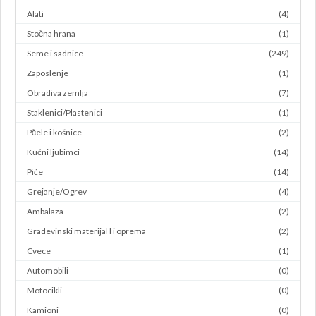
Alati
(4)
Stočna hrana
(1)
Seme i sadnice
(249)
Zaposlenje
(1)
Obradiva zemlja
(7)
Staklenici/Plastenici
(1)
Pčele i košnice
(2)
Kućni ljubimci
(14)
Piće
(14)
Grejanje/Ogrev
(4)
Ambalaza
(2)
Gradevinski materijal l i oprema
(2)
Cvece
(1)
Automobili
(0)
Motocikli
(0)
Kamioni
(0)