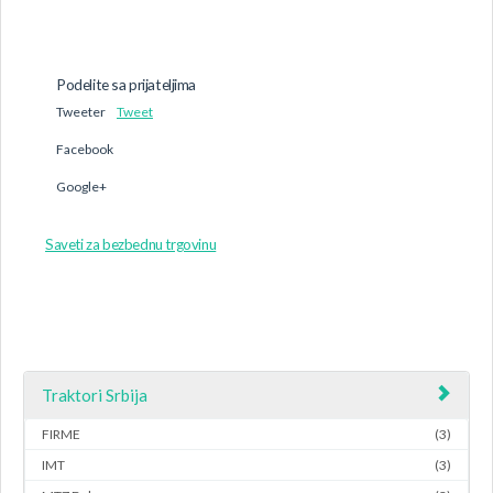
Podelite sa prijateljima
Tweeter
Tweet
Facebook
Google+
Saveti za bezbednu trgovinu
Traktori Srbija
FIRME
(3)
IMT
(3)