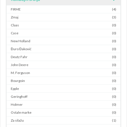
FIRME
(4)
Zmaj
(3)
Claas
(0)
Case
(0)
New Holland
(0)
Đuro Đaković
(0)
Deutz Fahr
(0)
John Deere
(0)
M. Ferguson
(0)
Bourgoin
(0)
Epple
(0)
Geringhoff
(0)
Holmer
(0)
Ostale marke
(0)
Za silažu
(1)