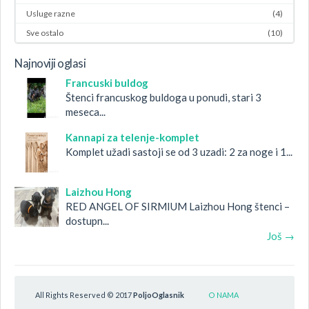
Usluge razne
(4)
Sve ostalo
(10)
Najnoviji oglasi
Francuski buldog
Štenci francuskog buldoga u ponudi, stari 3
meseca...
Kannapi za telenje-komplet
Komplet užadi sastoji se od 3 uzadi: 2 za noge i 1...
Laizhou Hong
RED ANGEL OF SIRMIUM Laizhou Hong štenci –
dostupn...
Još →
All Rights Reserved © 2017
PoljoOglasnik
O NAMA