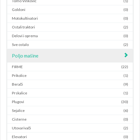
Tomo Vinković
(1)
Goldoni
(0)
Motokultivatori
(0)
Ostali traktori
(2)
Delovi i oprema
(0)
Sve ostalo
(2)
Poljo mašine
FIRME
(22)
Prikolice
(1)
Berači
(9)
Prskalice
(1)
Plugovi
(30)
Sejalice
(6)
Cisterne
(0)
Utovarivači
(2)
Elevatori
(0)