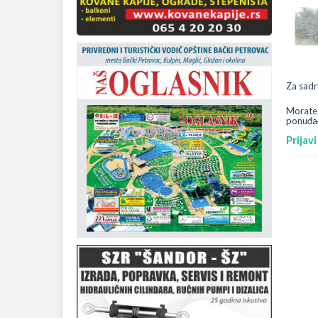
Za sadr
Morate s
ponuđa
Prijav