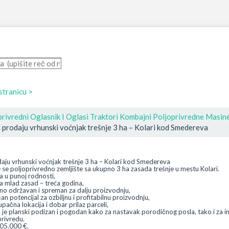
 stranicu >
privredni Oglasnik I Oglasi Traktori Kombajni Poljoprivredne Masin
 prodaju vrhunski voćnjak trešnje 3 ha – Kolari kod Smedereva
aju vrhunski voćnjak trešnje 3 ha – Kolari kod Smedereva
 se poljoprivredno zemljište sa ukupno 3 ha zasada trešnje u mestu Kolari.
a u punoj rodnosti,
ha mlad zasad – treća godina,
no održavan i spreman za dalju proizvodnju,
an potencijal za ozbiljnu i profitabilnu proizvodnju,
upačna lokacija i dobar prilaz parceli,
 je planski podizan i pogodan kako za nastavak porodičnog posla, tako i za in
privredu.
05.000 €.