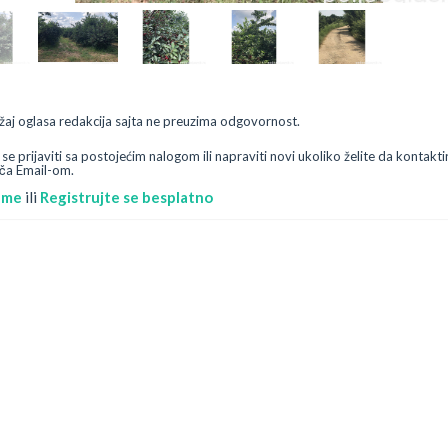
žaj oglasa redakcija sajta ne preuzima odgovornost.
e prijaviti sa postojećim nalogom ili napraviti novi ukoliko želite da kontakti
ča Email-om.
i me
ili
Registrujte se besplatno