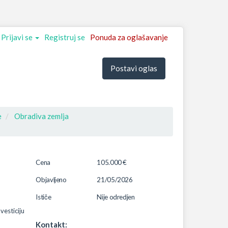
Prijavi se
Registruj se
Ponuda za oglašavanje
Postavi oglas
e
Obradiva zemlja
Cena
105.000 €
Objavljeno
21/05/2026
Ističe
Nije odredjen
vesticiju
Kontakt: