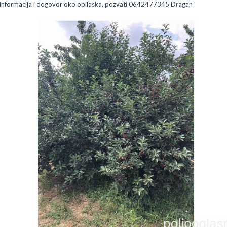
 informacija i dogovor oko obilaska, pozvati 0642477345 Dragan