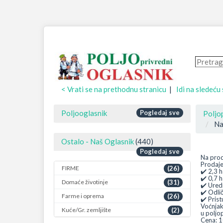
< Vrati se na prethodnu stranicu
|
Idi na sledeću
Poljooglasnik
Pogledaj sve
Poljo
Na
Ostalo - Naš Oglasnik
(440)
Pogledaj sve
Na prod
Prodaje
FIRME
(26)
✔️ 2,3 h
✔️ 0,7 
Domaće životinje
(31)
✔️ Ured
✔️ Odlič
Farme i oprema
(26)
✔️ Prist
Voćnjak
Kuće/Gr. zemljište
(2)
u poljo
Cena: 1