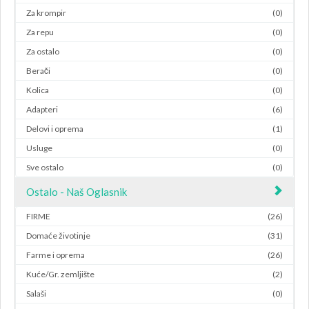
Za krompir
(0)
Za repu
(0)
Za ostalo
(0)
Berači
(0)
Kolica
(0)
Adapteri
(6)
Delovi i oprema
(1)
Usluge
(0)
Sve ostalo
(0)
Ostalo - Naš Oglasnik
FIRME
(26)
Domaće životinje
(31)
Farme i oprema
(26)
Kuće/Gr. zemljište
(2)
Salaši
(0)