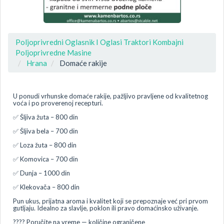
Poljoprivredni Oglasnik I Oglasi Traktori Kombajni
Poljoprivredne Masine
Hrana
Domaće rakije
U ponudi vrhunske domaće rakije, pažljivo pravljene od kvalitetnog
voća i po proverenoj recepturi.
✅ Šljiva žuta – 800 din
✅ Šljiva bela – 700 din
✅ Loza žuta – 800 din
✅ Komovica – 700 din
✅ Dunja – 1000 din
✅ Klekovača – 800 din
Pun ukus, prijatna aroma i kvalitet koji se prepoznaje već pri prvom
gutljaju. Idealno za slavlje, poklon ili pravo domaćinsko uživanje.
???? Poručite na vreme — količine ograničene