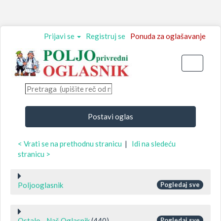
Prijavi se
Registruj se
Ponuda za oglašavanje
Toggle
navigati
Postavi oglas
< Vrati se na prethodnu stranicu
|
Idi na sledeću
stranicu >
Poljooglasnik
Pogledaj sve
Ostalo - Naš Oglasnik
(440)
Pogledaj sve