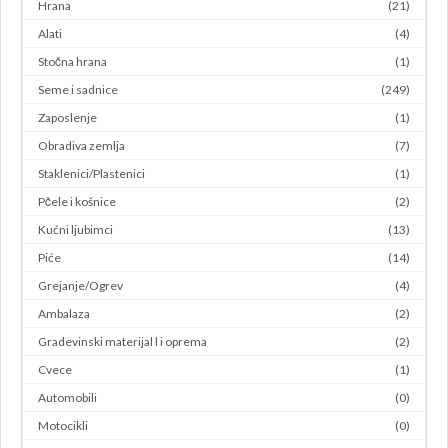
Hrana
(21)
Alati
(4)
Stočna hrana
(1)
Seme i sadnice
(249)
Zaposlenje
(1)
Obradiva zemlja
(7)
Staklenici/Plastenici
(1)
Pčele i košnice
(2)
Kućni ljubimci
(13)
Piće
(14)
Grejanje/Ogrev
(4)
Ambalaza
(2)
Gradevinski materijal l i oprema
(2)
Cvece
(1)
Automobili
(0)
Motocikli
(0)