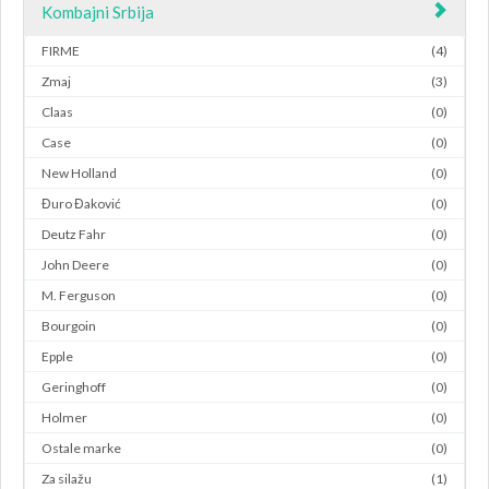
Kombajni Srbija
FIRME
(4)
Zmaj
(3)
Claas
(0)
Case
(0)
New Holland
(0)
Đuro Đaković
(0)
Deutz Fahr
(0)
John Deere
(0)
M. Ferguson
(0)
Bourgoin
(0)
Epple
(0)
Geringhoff
(0)
Holmer
(0)
Ostale marke
(0)
Za silažu
(1)