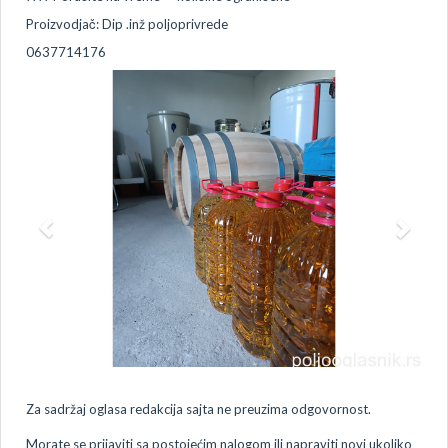
Proizvodjač: Dip .inž poljoprivrede
0637714176
Za sadržaj oglasa redakcija sajta ne preuzima odgovornost.
Morate se prijaviti sa postojećim nalogom ili napraviti novi ukoliko