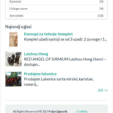
Kamioni
(0)
Usluge razne
(4)
Sve ostalo
(10)
Najnoviji oglasi
Kannapi za telenje-komplet
Komplet užadi sastoji se od 3 uzadi: 2 za noge i 1...
Laizhou Hong
RED ANGEL OF SIRMIUM Laizhou Hong štenci –
dostupn...
Prodajem lubenice
Prodajem Lubenice sorte mirsini, karistan,
romerij...
Još →
All Rights Reserved © 2017
PoljoOglasnik
O NAMA