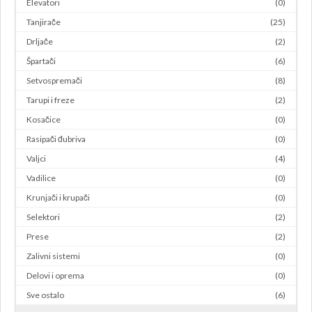
Elevatori
(0)
Tanjirače
(25)
Drljače
(2)
Špartači
(6)
Setvospremači
(8)
Tarupi i freze
(2)
Kosačice
(0)
Rasipači đubriva
(0)
Valjci
(4)
Vadilice
(0)
Krunjači i krupači
(0)
Selektori
(2)
Prese
(2)
Zalivni sistemi
(0)
Delovi i oprema
(0)
Sve ostalo
(6)