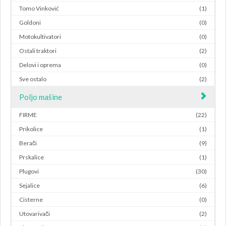
Tomo Vinković
(1)
Goldoni
(0)
Motokultivatori
(0)
Ostali traktori
(2)
Delovi i oprema
(0)
Sve ostalo
(2)
Poljo mašine
FIRME
(22)
Prikolice
(1)
Berači
(9)
Prskalice
(1)
Plugovi
(30)
Sejalice
(6)
Cisterne
(0)
Utovarivači
(2)