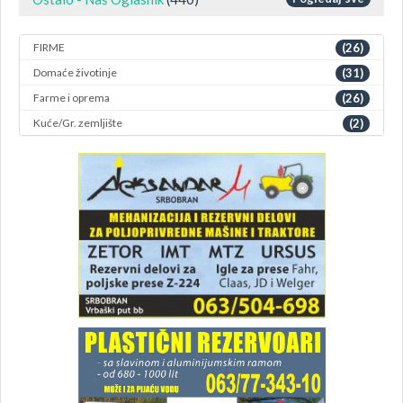
FIRME
(26)
Domaće životinje
(31)
Farme i oprema
(26)
Kuće/Gr. zemljište
(2)