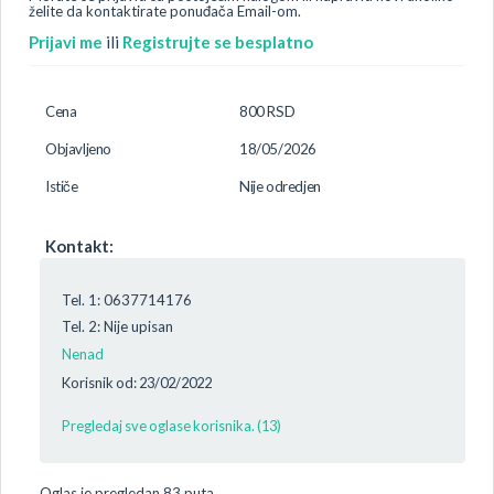
želite da kontaktirate ponuđača Email-om.
Prijavi me
ili
Registrujte se besplatno
Cena
800 RSD
Objavljeno
18/05/2026
Ističe
Nije odredjen
Kontakt:
Tel. 1: 0637714176
Tel. 2: Nije upisan
Nenad
Korisnik od: 23/02/2022
Pregledaj sve oglase korisnika. (13)
Oglas je pregledan 83 puta