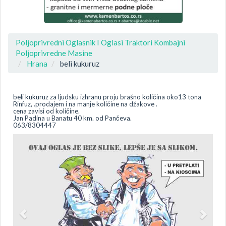
Poljoprivredni Oglasnik I Oglasi Traktori Kombajni
Poljoprivredne Masine
Hrana
beli kukuruz
beli kukuruz za ljudsku izhranu proju brašno količina oko13 tona
Rinfuz, .prodajem i na manje količine na džakove .
cena zavisi od količine.
Jan Padina u Banatu 40 km. od Pančeva.
063/8304447