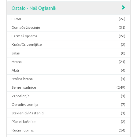
Ostalo - Naš Oglasnik
FIRME
(26)
Domaće životinje
(31)
Farme i oprema
(26)
Kuće/Gr. zemljište
(2)
Salaši
(0)
Hrana
(21)
Alati
(4)
Stočna hrana
(1)
Seme i sadnice
(249)
Zaposlenje
(1)
Obradiva zemlja
(7)
Staklenici/Plastenici
(1)
Pčele i košnice
(2)
Kućni ljubimci
(14)