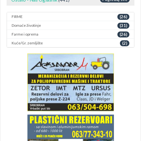
FIRME
(26)
Domaće životinje
(31)
Farme i oprema
(26)
Kuće/Gr. zemljište
(2)