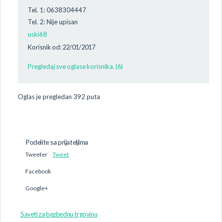
Tel. 1: 0638304447
Tel. 2: Nije upisan
uski68
Korisnik od: 22/01/2017
Pregledaj sve oglase korisnika. (6)
Oglas je pregledan 392 puta
Podelite sa prijateljima
Tweeter
Tweet
Facebook
Google+
Saveti za bezbednu trgovinu