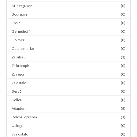
M. Ferguson
(0)
Bourgoin
(0)
Epple
(0)
Geringhoff
(0)
Holmer
(0)
Ostale marke
(0)
Za silažu
(1)
Za krompir
(0)
Za repu
(0)
Za ostalo
(0)
Berači
(0)
Kolica
(0)
Adapteri
(6)
Delovi i oprema
(1)
Usluge
(0)
Sve ostalo
(0)