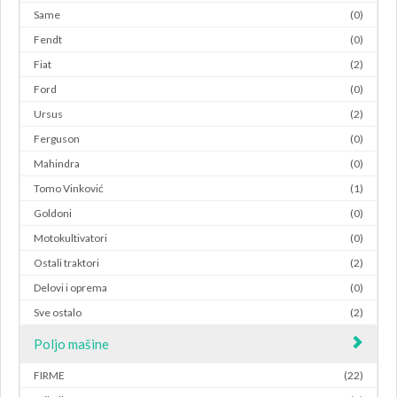
Same
(0)
Fendt
(0)
Fiat
(2)
Ford
(0)
Ursus
(2)
Ferguson
(0)
Mahindra
(0)
Tomo Vinković
(1)
Goldoni
(0)
Motokultivatori
(0)
Ostali traktori
(2)
Delovi i oprema
(0)
Sve ostalo
(2)
Poljo mašine
FIRME
(22)