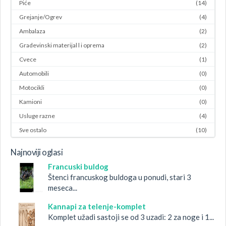
Piće
(14)
Grejanje/Ogrev
(4)
Ambalaza
(2)
Gradevinski materijal l i oprema
(2)
Cvece
(1)
Automobili
(0)
Motocikli
(0)
Kamioni
(0)
Usluge razne
(4)
Sve ostalo
(10)
Najnoviji oglasi
Francuski buldog
Štenci francuskog buldoga u ponudi, stari 3
meseca...
Kannapi za telenje-komplet
Komplet užadi sastoji se od 3 uzadi: 2 za noge i 1...