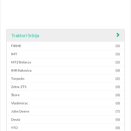
Traktori Srbija
FIRME
(3)
IMT
(3)
MTZ Belarus
(3)
IMR Rakovica
(0)
Torpedo
(2)
Zetor ZTS
(0)
Štore
(0)
Vladimirac
(0)
John Deere
(7)
Deutz
(0)
YTO
(0)