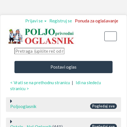
Prijavi se
Registruj se
Ponuda za oglašavanje
Toggle
navigati
Postavi oglas
< Vrati se na prethodnu stranicu
|
Idi na sledeću
stranicu >
Poljooglasnik
Pogledaj sve
Ostalo - Naš Oglasnik
(441)
Pogledaj sve