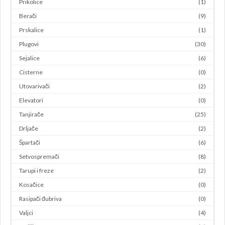
Prikolice
(1)
Berači
(9)
Prskalice
(1)
Plugovi
(30)
Sejalice
(6)
Cisterne
(0)
Utovarivači
(2)
Elevatori
(0)
Tanjirače
(25)
Drljače
(2)
Špartači
(6)
Setvospremači
(8)
Tarupi i freze
(2)
Kosačice
(0)
Rasipači đubriva
(0)
Valjci
(4)