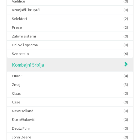
Vadilice
(0)
Krunjači i krupači
(0)
Selektori
(2)
Prese
(2)
Zalivni sistemi
(0)
Delovi i oprema
(0)
Sve ostalo
(6)
Kombajni Srbija
FIRME
(4)
Zmaj
(3)
Claas
(0)
Case
(0)
New Holland
(0)
Đuro Đaković
(0)
Deutz Fahr
(0)
John Deere
(0)