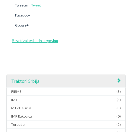
Tweeter
Tweet
Facebook
Google+
Saveti za bezbednu trgovinu
Traktori Srbija
FIRME
(3)
IMT
(3)
MTZ Belarus
(3)
IMR Rakovica
(0)
Torpedo
(2)