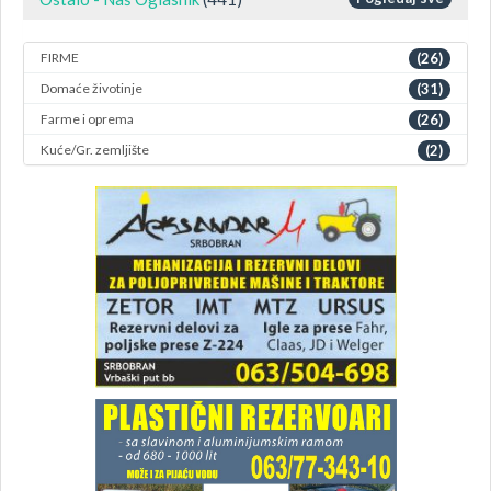
FIRME
(26)
Domaće životinje
(31)
Farme i oprema
(26)
Kuće/Gr. zemljište
(2)