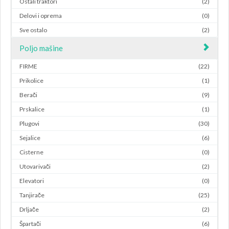
Ostali traktori
(2)
Delovi i oprema
(0)
Sve ostalo
(2)
Poljo mašine
FIRME
(22)
Prikolice
(1)
Berači
(9)
Prskalice
(1)
Plugovi
(30)
Sejalice
(6)
Cisterne
(0)
Utovarivači
(2)
Elevatori
(0)
Tanjirače
(25)
Drljače
(2)
Špartači
(6)