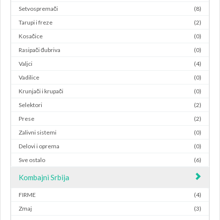
Setvospremači
(8)
Tarupi i freze
(2)
Kosačice
(0)
Rasipači đubriva
(0)
Valjci
(4)
Vadilice
(0)
Krunjači i krupači
(0)
Selektori
(2)
Prese
(2)
Zalivni sistemi
(0)
Delovi i oprema
(0)
Sve ostalo
(6)
Kombajni Srbija
FIRME
(4)
Zmaj
(3)