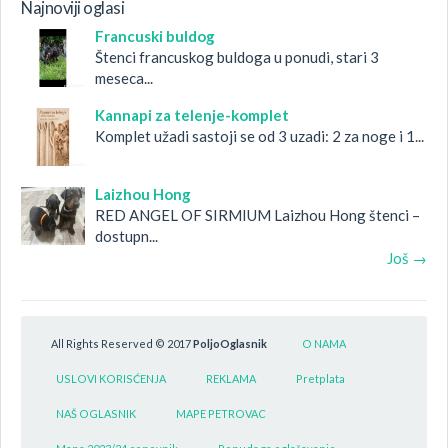
Najnoviji oglasi
Francuski buldog
Štenci francuskog buldoga u ponudi, stari 3
meseca...
Kannapi za telenje-komplet
Komplet užadi sastoji se od 3 uzadi: 2 za noge i 1...
Laizhou Hong
RED ANGEL OF SIRMIUM Laizhou Hong štenci –
dostupn...
Još →
All Rights Reserved © 2017
PoljoOglasnik
O NAMA
USLOVI KORISĆENJA
REKLAMA
Pretplata
NAŠ OGLASNIK
MAPE PETROVAC