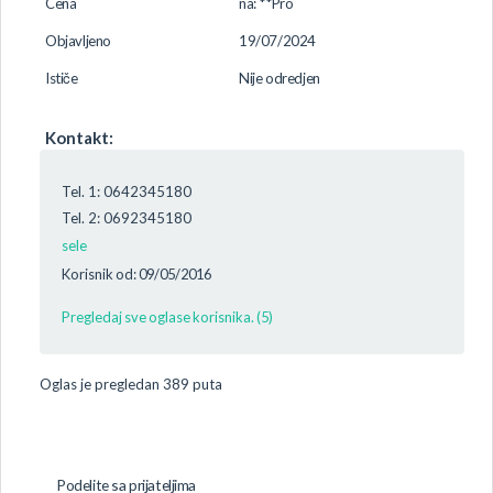
Cena
na: **Pro
Objavljeno
19/07/2024
Ističe
Nije odredjen
Kontakt:
Tel. 1: 0642345180
Tel. 2: 0692345180
sele
Korisnik od: 09/05/2016
Pregledaj sve oglase korisnika. (5)
Oglas je pregledan 389 puta
Podelite sa prijateljima