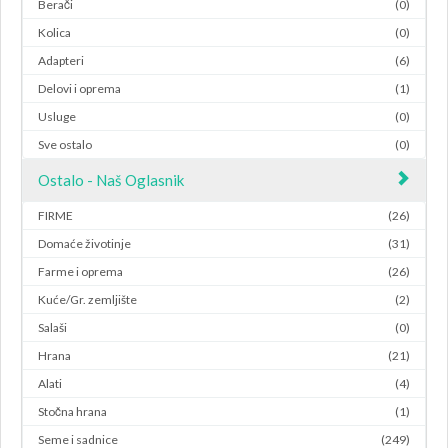
Berači
(0)
Kolica
(0)
Adapteri
(6)
Delovi i oprema
(1)
Usluge
(0)
Sve ostalo
(0)
Ostalo - Naš Oglasnik
FIRME
(26)
Domaće životinje
(31)
Farme i oprema
(26)
Kuće/Gr. zemljište
(2)
Salaši
(0)
Hrana
(21)
Alati
(4)
Stočna hrana
(1)
Seme i sadnice
(249)