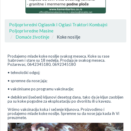
Poljoprivredni Oglasnik I Oglasi Traktori Kombajni
Poljoprivredne Masine
Domaće životinje
Koke nosilje
Prodajemo mlade koke nosilje svakog meseca. Koke su rase
Isabrown i stare su 18 nedelja. Prodaja je svakog meseca.
Požarevac, 0642345180, 0692345180
• tehnološki odgoj;
• spremne da nose jaja;
• vakcinisane po programu vakcinacije;
• debikirani (isečeni) kljunovi desetog dana, tako da je kljun zaobljen
pa su koke pogodne za eksploataciju po dvorištu ili u kavezu.
Vršimo vakcinaciju koka i sečenje kljunova. Proizvodimo i
prodajemo mlade koke nosilje. Spremne su da nose jaja kada ih Vi
preuzmete.