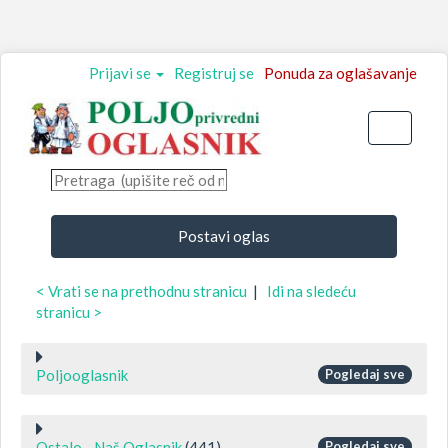
Prijavi se
Registruj se
Ponuda za oglašavanje
Toggle
navigati
Postavi oglas
< Vrati se na prethodnu stranicu
|
Idi na sledeću
stranicu >
Poljooglasnik
Pogledaj sve
Ostalo - Naš Oglasnik
(441)
Pogledaj sve