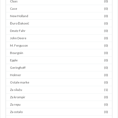
Claas
(0)
Case
(0)
New Holland
(0)
Đuro Đaković
(0)
Deutz Fahr
(0)
John Deere
(0)
M. Ferguson
(0)
Bourgoin
(0)
Epple
(0)
Geringhoff
(0)
Holmer
(0)
Ostale marke
(0)
Za silažu
(1)
Za krompir
(0)
Za repu
(0)
Za ostalo
(0)