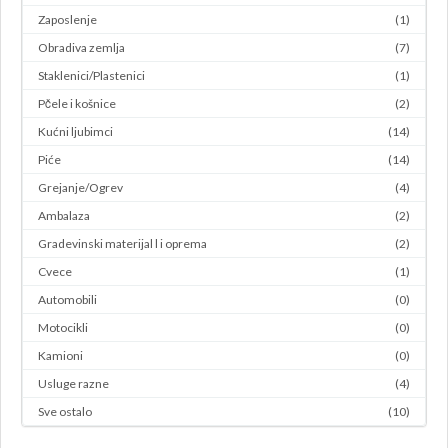
Zaposlenje
(1)
Obradiva zemlja
(7)
Staklenici/Plastenici
(1)
Pčele i košnice
(2)
Kućni ljubimci
(14)
Piće
(14)
Grejanje/Ogrev
(4)
Ambalaza
(2)
Gradevinski materijal l i oprema
(2)
Cvece
(1)
Automobili
(0)
Motocikli
(0)
Kamioni
(0)
Usluge razne
(4)
Sve ostalo
(10)