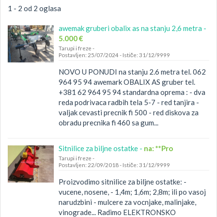
1 - 2 od 2 oglasa
awemak gruberi obalix as na stanju 2,6 metra -
5.000 €
Tarupi i freze
-
Postavljen: 25/07/2024
-
Ističe: 31/12/9999
NOVO U PONUDI na stanju 2.6 metra tel. 062
964 95 94 awemark OBALIX AS gruber tel.
+381 62 964 95 94 standardna oprema : - dva
reda podrivaca radbih tela 5-7 - red tanjira -
valjak cevasti precnik fi 500 - red diskova za
obradu precnika fi 460 sa gum...
Sitnilice za biljne ostatke -
na: **Pro
Tarupi i freze
-
Postavljen: 22/09/2018
-
Ističe: 31/12/9999
Proizvodimo sitnilice za biljne ostatke: -
vucene, nosene, - 1,4m; 1,6m; 2,8m; ili po vasoj
narudzbini - mulcere za vocnjake, malinjake,
vinograde... Radimo ELEKTRONSKO