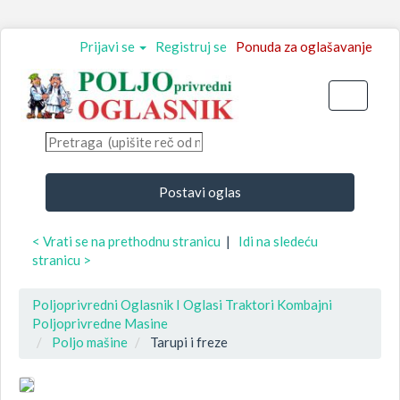
Prijavi se
Registruj se
Ponuda za oglašavanje
Toggle
navigati
Postavi oglas
< Vrati se na prethodnu stranicu
|
Idi na sledeću
stranicu >
Poljoprivredni Oglasnik I Oglasi Traktori Kombajni
Poljoprivredne Masine
Poljo mašine
Tarupi i freze