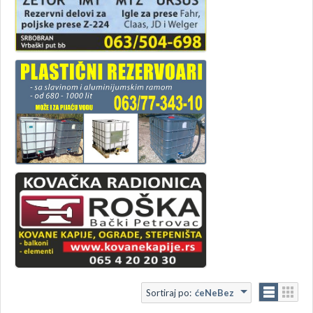
Sortiraj po:
ćeNeBez