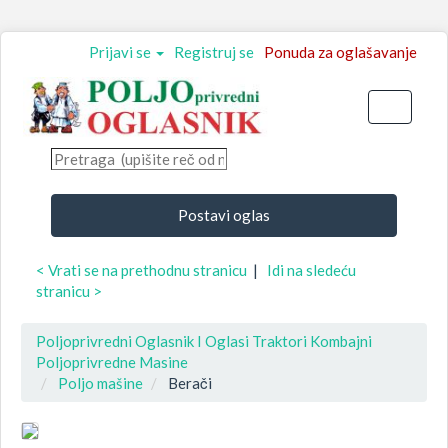
Prijavi se
Registruj se
Ponuda za oglašavanje
Toggle
navigati
Postavi oglas
< Vrati se na prethodnu stranicu
|
Idi na sledeću
stranicu >
Poljoprivredni Oglasnik I Oglasi Traktori Kombajni
Poljoprivredne Masine
Poljo mašine
Berači