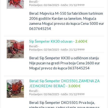
Berači
-
Postavljen: 02/06/2025
-
Ističe: 31/12/9999
Berač Majevica M-550 Sa fabričkom turbinom
2006 godište Kardan sa lamelom. Moguća
zamena Moguć prevoz do kupca Cena 5000 eur
0637645254
Sip Šempeter KK30 očuvan -
2.600 €
Berači
-
Postavljen: 02/06/2025
-
Ističe: 31/12/9999
Berač Sip Šempeter KK30 u odličnom stanju
Nije pucan na gredi Prva boja Cena 2600 eur
Moguć prevoz do kupca 0637645254
Berač Sip Šempeter DKO5501 ZAMENA ZA
JEDNOREDNI BERAČ -
3.000 €
Berači
-
Postavljen: 02/06/2025
-
Ističe: 31/12/9999
Berač Sip Šempeter DKO5501 Prva boja,
nigde nije varen, radno stanje, nove gume na