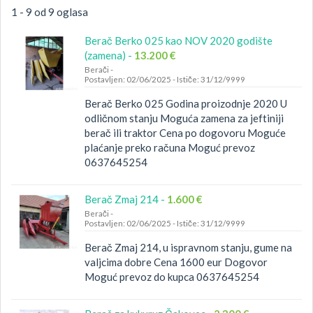
1 - 9 od 9 oglasa
Berač Berko 025 kao NOV 2020 godište
(zamena) -
13.200 €
Berači
-
Postavljen: 02/06/2025
-
Ističe: 31/12/9999
Berač Berko 025 Godina proizodnje 2020 U
odličnom stanju Moguća zamena za jeftiniji
berač ili traktor Cena po dogovoru Moguće
plaćanje preko računa Moguć prevoz
0637645254
Berač Zmaj 214 -
1.600 €
Berači
-
Postavljen: 02/06/2025
-
Ističe: 31/12/9999
Berač Zmaj 214, u ispravnom stanju, gume na
valjcima dobre Cena 1600 eur Dogovor
Moguć prevoz do kupca 0637645254