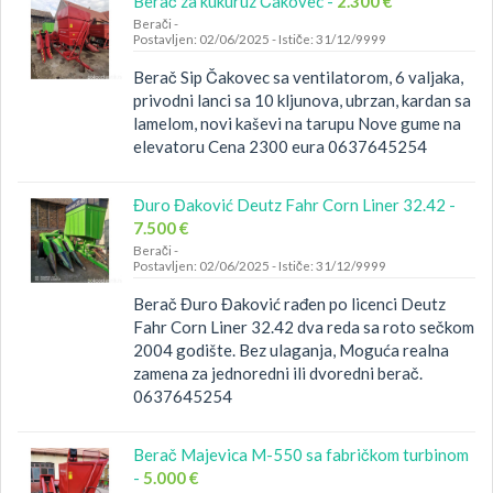
Berač za kukuruz Čakovec -
2.300 €
Berači
-
Postavljen: 02/06/2025
-
Ističe: 31/12/9999
Berač Sip Čakovec sa ventilatorom, 6 valjaka,
privodni lanci sa 10 kljunova, ubrzan, kardan sa
lamelom, novi kaševi na tarupu Nove gume na
elevatoru Cena 2300 eura 0637645254
Đuro Đaković Deutz Fahr Corn Liner 32.42 -
7.500 €
Berači
-
Postavljen: 02/06/2025
-
Ističe: 31/12/9999
Berač Đuro Đaković rađen po licenci Deutz
Fahr Corn Liner 32.42 dva reda sa roto sečkom
2004 godište. Bez ulaganja, Moguća realna
zamena za jednoredni ili dvoredni berač.
0637645254
Berač Majevica M-550 sa fabričkom turbinom
-
5.000 €