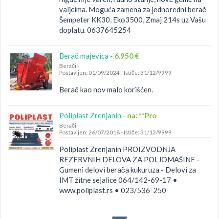
valjcima. Moguća zamena za jednoredni berač
Šempeter KK30, Eko3500, Zmaj 214s uz Vašu
doplatu. 0637645254
Berač majevica -
6.950 €
Berači
-
Postavljen: 01/09/2024
-
Ističe: 31/12/9999
Berač kao nov malo korišćen.
Poliplast Zrenjanin -
na: **Pro
Berači
-
Postavljen: 26/07/2018
-
Ističe: 31/12/9999
Poliplast Zrenjanin PROIZVODNJA
REZERVNIH DELOVA ZA POLJOMAŠINE -
Gumeni delovi berača kukuruza - Delovi za
IMT žitne sejalice 064/142-69-17 •
www.poliplast.rs • 023/536-250