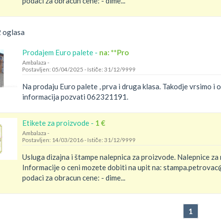
podaci za obracun cene: - dime...
2 oglasa
Prodajem Euro palete -
na: **Pro
Ambalaza
-
Postavljen: 05/04/2025
-
Ističe: 31/12/9999
Na prodaju Euro palete , prva i druga klasa. Takodje vrsimo i 
informacija pozvati 062321191.
Etikete za proizvode -
1 €
Ambalaza
-
Postavljen: 14/03/2016
-
Ističe: 31/12/9999
Usluga dizajna i štampe nalepnica za proizvode. Nalepnice za ra
Informacije o ceni mozete dobiti na upit na: stampa.petrova
podaci za obracun cene: - dime...
1