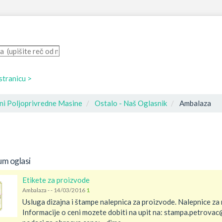
 stranicu >
jni Poljoprivredne Masine
Ostalo - Naš Oglasnik
Ambalaza
um oglasi
Etikete za proizvode
Ambalaza
-
-
14/03/2016
1
Usluga dizajna i štampe nalepnica za proizvode. Nalepnice za ra
Informacije o ceni mozete dobiti na upit na: stampa.petrova