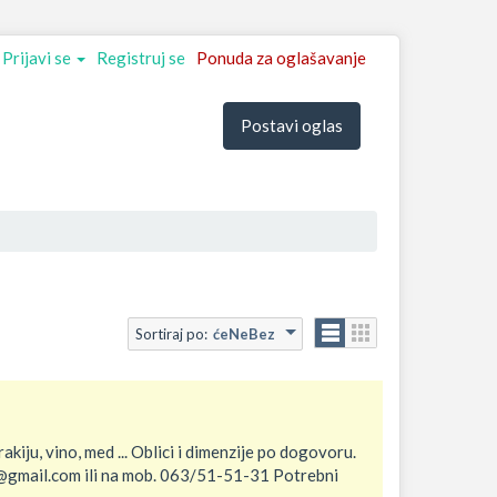
Prijavi se
Registruj se
Ponuda za oglašavanje
Postavi oglas
Sortiraj po:
ćeNeBez
kiju, vino, med ... Oblici i dimenzije po dogovoru.
c@gmail.com ili na mob. 063/51-51-31 Potrebni