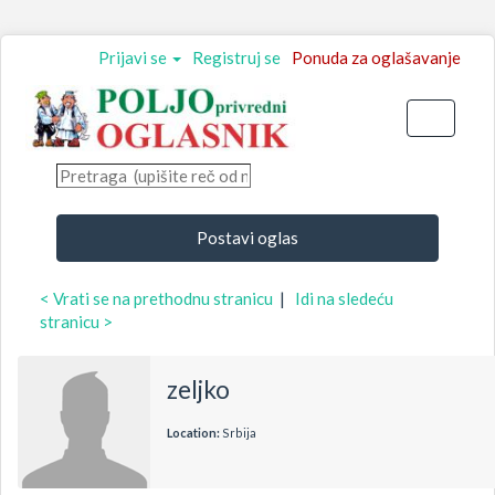
Prijavi se
Registruj se
Ponuda za oglašavanje
Toggle
navigati
Postavi oglas
< Vrati se na prethodnu stranicu
|
Idi na sledeću
stranicu >
zeljko
Location:
Srbija