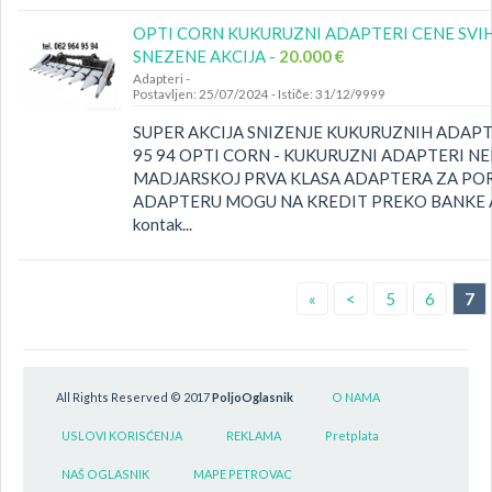
OPTI CORN KUKURUZNI ADAPTERI CENE SV
SNEZENE AKCIJA -
20.000 €
Adapteri
-
Postavljen: 25/07/2024
-
Ističe: 31/12/9999
SUPER AKCIJA SNIZENJE KUKURUZNIH ADAPTE
95 94 OPTI CORN - KUKURUZNI ADAPTERI NE
MADJARSKOJ PRVA KLASA ADAPTERA ZA POR
ADAPTERU MOGU NA KREDIT PREKO BANKE 
kontak...
«
<
5
6
7
All Rights Reserved © 2017
PoljoOglasnik
O NAMA
USLOVI KORISĆENJA
REKLAMA
Pretplata
NAŠ OGLASNIK
MAPE PETROVAC