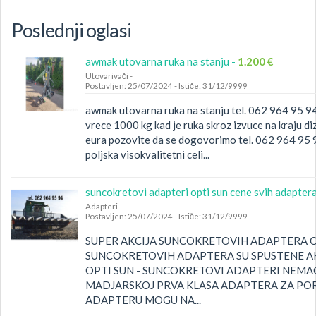
Poslednji oglasi
awmak utovarna ruka na stanju -
1.200 €
Utovarivači
-
Postavljen: 25/07/2024
-
Ističe: 31/12/9999
awmak utovarna ruka na stanju tel. 062 964 95 9
vrece 1000 kg kad je ruka skroz izvuce na kraju d
eura pozovite da se dogovorimo tel. 062 964 95 
poljska visokvalitetni celi...
suncokretovi adapteri opti sun cene svih adaptera
Adapteri
-
Postavljen: 25/07/2024
-
Ističe: 31/12/9999
SUPER AKCIJA SUNCOKRETOVIH ADAPTERA O
SUNCOKRETOVIH ADAPTERA SU SPUSTENE AKCI
OPTI SUN - SUNCOKRETOVI ADAPTERI NEMAC
MADJARSKOJ PRVA KLASA ADAPTERA ZA POR
ADAPTERU MOGU NA...