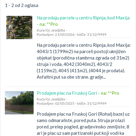
1 - 2 od 2 oglasa
Na prodaju parcele u centru Ripnja, kod Maxija
-
na: **Pro
Kuće/Gr. zemljište
-
Postavljen: 21/03/2026
-
Ističe: 31/12/9999
Na prodaju parcele u centru Ripnja, kod Maxija:
4043/1 (1799m2) na parceli postoji uknjižen
objekat (porodična stambrna zgrada od 31m2)
struja i voda, 4042 (3040m2), 4043/2
(1159m2), 4045 (411m2), (4044 je prodata).
Asfaltni put sa obe strane, gradje...
Prodajem plac na Fruskoj Gori -
na: **Pro
Kuće/Gr. zemljište
-
Postavljen: 02/05/2025
-
Ističe: 31/12/9999
Prodajem plac na Fruskoj Gori (Rohalj baze) uz
samo odmaraliste, pored puta. Struja prolazi
pored, prelep pogled, gradjevinsko zemljiste, 8
ari je plac uz sam partizanski put koji vodi ka