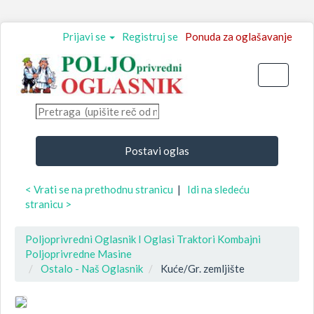
Prijavi se
Registruj se
Ponuda za oglašavanje
Toggle
navigati
Postavi oglas
< Vrati se na prethodnu stranicu
|
Idi na sledeću
stranicu >
Poljoprivredni Oglasnik I Oglasi Traktori Kombajni
Poljoprivredne Masine
Ostalo - Naš Oglasnik
Kuće/Gr. zemljište